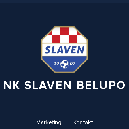
NK SLAVEN BELUPO
Marketing
Kontakt