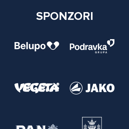
SPONZORI