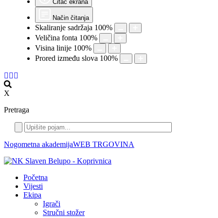
Čitač ekrana
Način čitanja
Skaliranje sadržaja
100
%
Veličina fonta
100
%
Visina linije
100
%
Prored između slova
100
%
X
Pretraga
Nogometna akademija
WEB TRGOVINA
Početna
Vijesti
Ekipa
Igrači
Stručni stožer