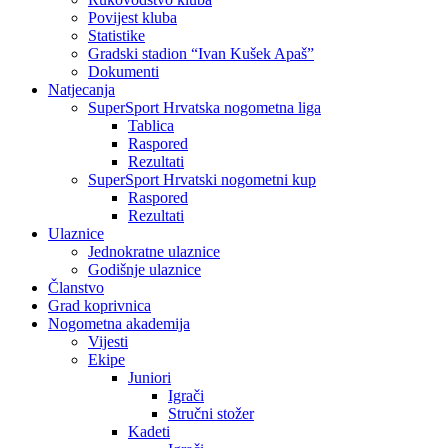
Povijest kluba
Statistike
Gradski stadion “Ivan Kušek Apaš”
Dokumenti
Natjecanja
SuperSport Hrvatska nogometna liga
Tablica
Raspored
Rezultati
SuperSport Hrvatski nogometni kup
Raspored
Rezultati
Ulaznice
Jednokratne ulaznice
Godišnje ulaznice
Članstvo
Grad koprivnica
Nogometna akademija
Vijesti
Ekipe
Juniori
Igrači
Stručni stožer
Kadeti