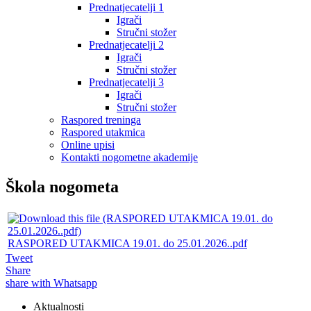
Prednatjecatelji 1
Igrači
Stručni stožer
Prednatjecatelji 2
Igrači
Stručni stožer
Prednatjecatelji 3
Igrači
Stručni stožer
Raspored treninga
Raspored utakmica
Online upisi
Kontakti nogometne akademije
Škola nogometa
RASPORED UTAKMICA 19.01. do 25.01.2026..pdf
Tweet
Share
share with Whatsapp
Aktualnosti