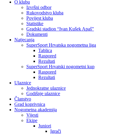
O klubu
Izvršni odbor
Rukovodstvo kluba
Povijest kluba
Statistike
Gradski stadion “Ivan Kušek Apaš”
Dokumenti
Natjecanja
SuperSport Hrvatska nogometna liga
Tablica
Raspored
Rezultati
SuperSport Hrvatski nogometni kup
Raspored
Rezultati
Ulaznice
Jednokratne ulaznice
Godišnje ulaznice
Članstvo
Grad koprivnica
Nogometna akademija
Vijesti
Ekipe
Juniori
Igrači