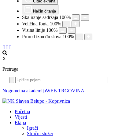
Čitač ekrana
Način čitanja
Skaliranje sadržaja
100
%
Veličina fonta
100
%
Visina linije
100
%
Prored između slova
100
%
X
Pretraga
Nogometna akademija
WEB TRGOVINA
Početna
Vijesti
Ekipa
Igrači
Stručni stožer