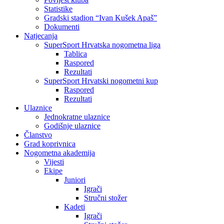
Statistike
Gradski stadion “Ivan Kušek Apaš”
Dokumenti
Natjecanja
SuperSport Hrvatska nogometna liga
Tablica
Raspored
Rezultati
SuperSport Hrvatski nogometni kup
Raspored
Rezultati
Ulaznice
Jednokratne ulaznice
Godišnje ulaznice
Članstvo
Grad koprivnica
Nogometna akademija
Vijesti
Ekipe
Juniori
Igrači
Stručni stožer
Kadeti
Igrači