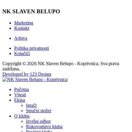
NK SLAVEN BELUPO
Marketing
Kontakt
Arhiva
Politika privatnosti
Kolačići
Copyright © 2026 NK Slaven Belupo - Koprivnica. Sva prava
zadržana.
Developed by 123 Design
Početna
Vijesti
Ekipa
Igrači
Stručni stožer
O klubu
Izvršni odbor
Rukovodstvo kluba
Povijest kluba