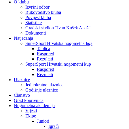
O klubu
Izvršni odbor
Rukovodstvo kluba
Povijest kluba
Statistike
Gradski stadion “Ivan Kušek Apaš”
Dokumenti
Natjecanja
SuperSport Hrvatska nogometna liga
Tablica
Raspored
Rezultati
SuperSport Hrvatski nogometni kup
Raspored
Rezultati
Ulaznice
Jednokratne ulaznice
Godišnje ulaznice
Članstvo
Grad koprivnica
Nogometna akademija
Vijesti
Ekipe
Juniori
Igrači