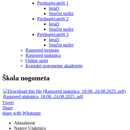
Prednatjecatelji 1
Igrači
Stručni stožer
Prednatjecatelji 2
Igrači
Stručni stožer
Prednatjecatelji 3
Igrači
Stručni stožer
Raspored treninga
Raspored utakmica
Online upisi
Kontakti nogometne akademije
Škola nogometa
Raspored utakmica_18.08.-24.08.2025..pdf
Tweet
Share
share with Whatsapp
Aktualnosti
Najave Utakmica