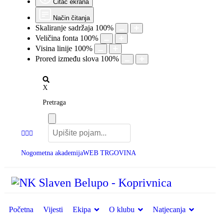
Čitač ekrana
Način čitanja
Skaliranje sadržaja
100
%
Veličina fonta
100
%
Visina linije
100
%
Prored između slova
100
%
X
Pretraga
Nogometna akademija
WEB TRGOVINA
Početna
Vijesti
Ekipa
O klubu
Natjecanja