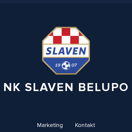
NK SLAVEN BELUPO
Marketing
Kontakt