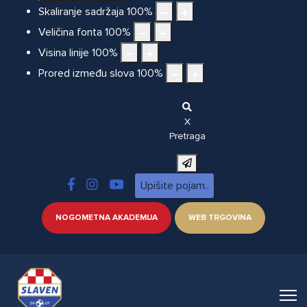
Skaliranje sadržaja
100
%
Veličina fonta
100
%
Visina linije
100
%
Prored između slova
100
%
X
Pretraga
NOGOMETNA AKADEMIJA
WEB TRGOVINA