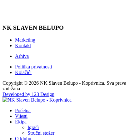
NK SLAVEN BELUPO
Marketing
Kontakt
Arhiva
Politika privatnosti
Kolačići
Copyright © 2026 NK Slaven Belupo - Koprivnica. Sva prava
zadržana.
Developed by 123 Design
Početna
Vijesti
Ekipa
Igrači
Stručni stožer
O klubu