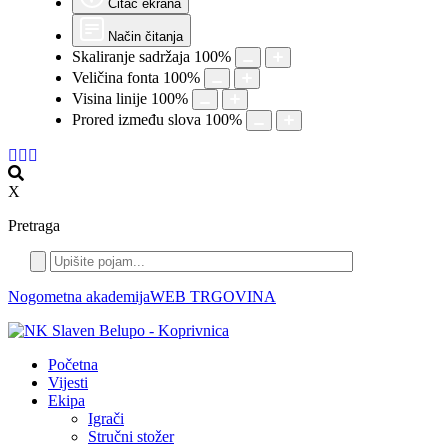
Čitač ekrana
Način čitanja
Skaliranje sadržaja
100
%
Veličina fonta
100
%
Visina linije
100
%
Prored između slova
100
%
X
Pretraga
Nogometna akademija
WEB TRGOVINA
Početna
Vijesti
Ekipa
Igrači
Stručni stožer