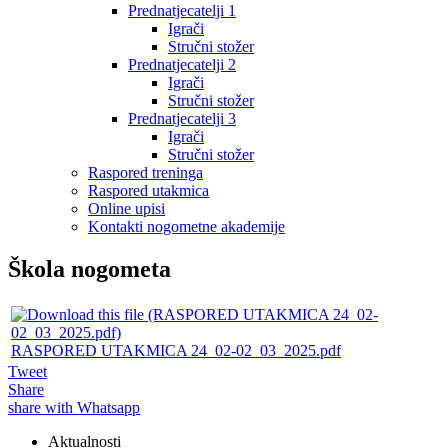
Prednatjecatelji 1
Igrači
Stručni stožer
Prednatjecatelji 2
Igrači
Stručni stožer
Prednatjecatelji 3
Igrači
Stručni stožer
Raspored treninga
Raspored utakmica
Online upisi
Kontakti nogometne akademije
Škola nogometa
RASPORED UTAKMICA 24_02-02_03_2025.pdf
Tweet
Share
share with Whatsapp
Aktualnosti