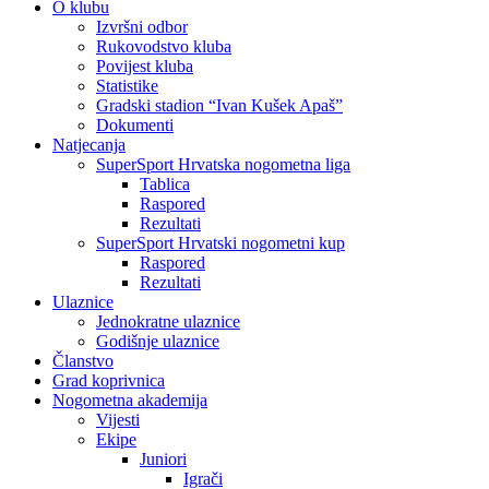
O klubu
Izvršni odbor
Rukovodstvo kluba
Povijest kluba
Statistike
Gradski stadion “Ivan Kušek Apaš”
Dokumenti
Natjecanja
SuperSport Hrvatska nogometna liga
Tablica
Raspored
Rezultati
SuperSport Hrvatski nogometni kup
Raspored
Rezultati
Ulaznice
Jednokratne ulaznice
Godišnje ulaznice
Članstvo
Grad koprivnica
Nogometna akademija
Vijesti
Ekipe
Juniori
Igrači