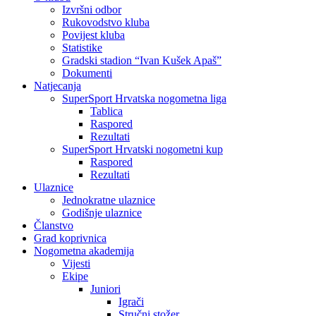
Izvršni odbor
Rukovodstvo kluba
Povijest kluba
Statistike
Gradski stadion “Ivan Kušek Apaš”
Dokumenti
Natjecanja
SuperSport Hrvatska nogometna liga
Tablica
Raspored
Rezultati
SuperSport Hrvatski nogometni kup
Raspored
Rezultati
Ulaznice
Jednokratne ulaznice
Godišnje ulaznice
Članstvo
Grad koprivnica
Nogometna akademija
Vijesti
Ekipe
Juniori
Igrači
Stručni stožer