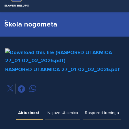
Škola nogometa
RASPORED UTAKMICA 27_01-02_02_2025.pdf
Aktualnosti
Najave Utakmica
Raspored treninga