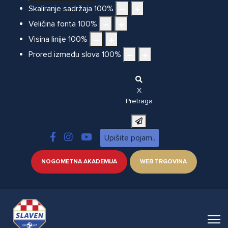
Skaliranje sadržaja
100
%
Veličina fonta
100
%
Visina linije
100
%
Prored između slova
100
%
X
Pretraga
NOGOMETNA AKADEMIJA
WEB TRGOVINA