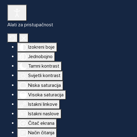
Alati za pristupačnost
Izokreni boje
Jednobojno
Tamni kontrast
Svijetli kontrast
Niska saturacija
Visoka saturacija
Istakni linkove
Istakni naslove
Čitač ekrana
Način čitanja