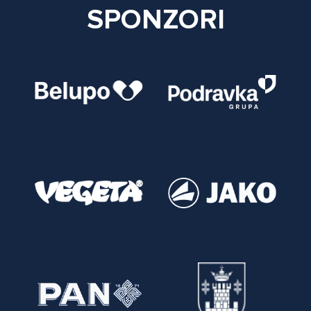
SPONZORI