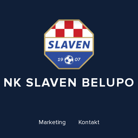
NK SLAVEN BELUPO
Marketing
Kontakt