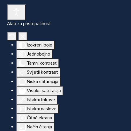
Alati za pristupačnost
Izokreni boje
Jednobojno
Tamni kontrast
Svijetli kontrast
Niska saturacija
Visoka saturacija
Istakni linkove
Istakni naslove
Čitač ekrana
Način čitanja