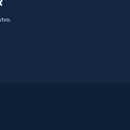
R
stvo.