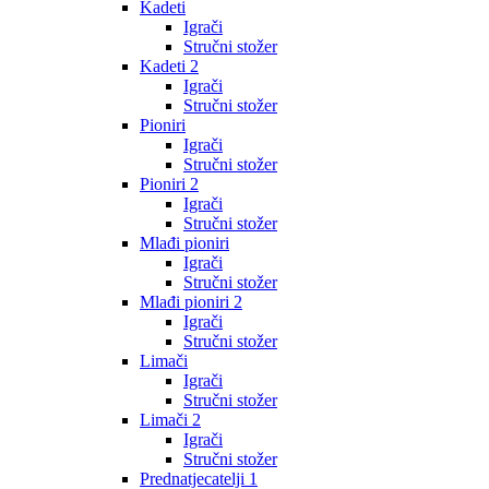
Kadeti
Igrači
Stručni stožer
Kadeti 2
Igrači
Stručni stožer
Pioniri
Igrači
Stručni stožer
Pioniri 2
Igrači
Stručni stožer
Mlađi pioniri
Igrači
Stručni stožer
Mlađi pioniri 2
Igrači
Stručni stožer
Limači
Igrači
Stručni stožer
Limači 2
Igrači
Stručni stožer
Prednatjecatelji 1