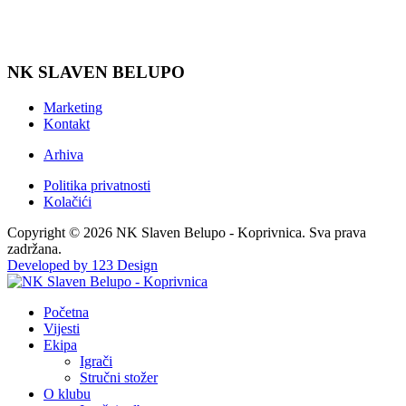
NK SLAVEN BELUPO
Marketing
Kontakt
Arhiva
Politika privatnosti
Kolačići
Copyright © 2026 NK Slaven Belupo - Koprivnica. Sva prava
zadržana.
Developed by 123 Design
Početna
Vijesti
Ekipa
Igrači
Stručni stožer
O klubu