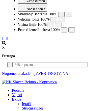
Čitač ekrana
Način čitanja
Skaliranje sadržaja
100
%
Veličina fonta
100
%
Visina linije
100
%
Prored između slova
100
%
X
Pretraga
Nogometna akademija
WEB TRGOVINA
Početna
Vijesti
Ekipa
Igrači
Stručni stožer