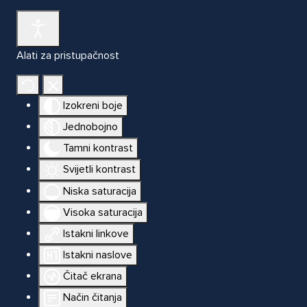
Alati za pristupačnost
Izokreni boje
Jednobojno
Tamni kontrast
Svijetli kontrast
Niska saturacija
Visoka saturacija
Istakni linkove
Istakni naslove
Čitač ekrana
Način čitanja