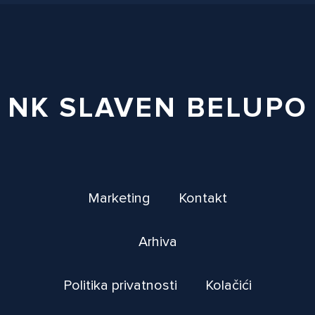
NK SLAVEN BELUPO
Marketing
Kontakt
Arhiva
Politika privatnosti
Kolačići