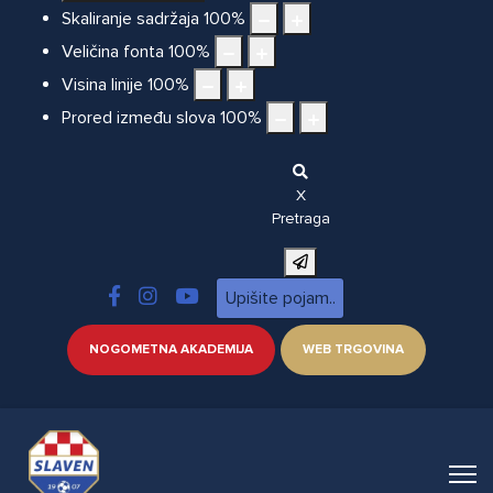
Skaliranje sadržaja
100
%
Veličina fonta
100
%
Visina linije
100
%
Prored između slova
100
%
X
Pretraga
NOGOMETNA AKADEMIJA
WEB TRGOVINA