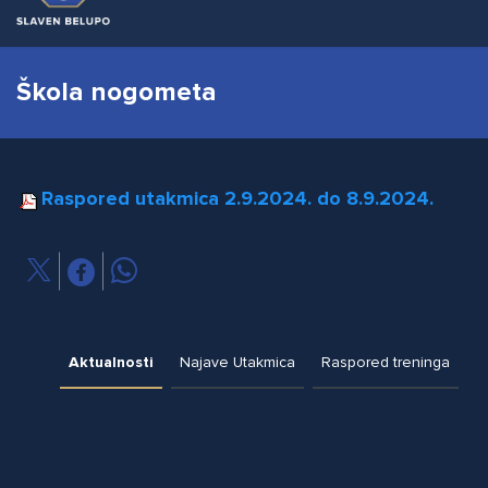
Škola nogometa
Raspored utakmica 2.9.2024. do 8.9.2024.
Aktualnosti
Najave Utakmica
Raspored treninga