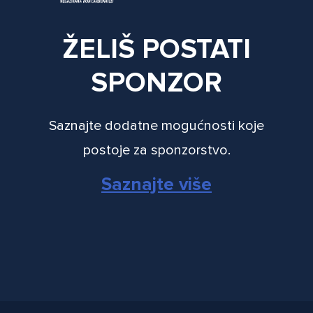
ŽELIŠ POSTATI
SPONZOR
Saznajte dodatne mogućnosti koje
postoje za sponzorstvo.
Saznajte više