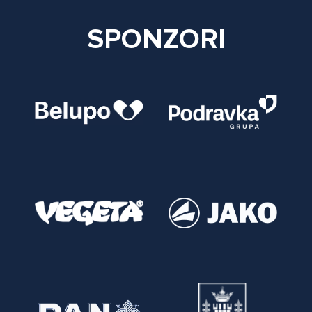
SPONZORI