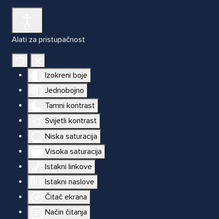
Alati za pristupačnost
Izokreni boje
Jednobojno
Tamni kontrast
Svijetli kontrast
Niska saturacija
Visoka saturacija
Istakni linkove
Istakni naslove
Čitač ekrana
Način čitanja