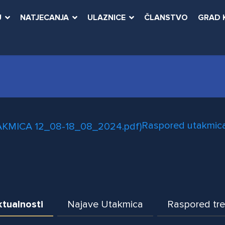
U
NATJECANJA
ULAZNICE
ČLANSTVO
GRAD 
Raspored utakmica
tualnosti
Najave Utakmica
Raspored tr