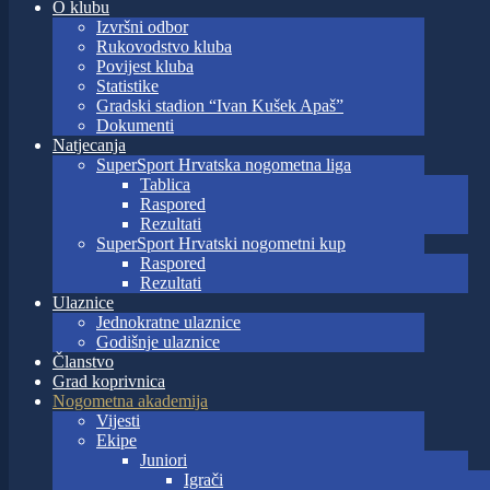
O klubu
Izvršni odbor
Rukovodstvo kluba
Povijest kluba
Statistike
Gradski stadion “Ivan Kušek Apaš”
Dokumenti
Natjecanja
SuperSport Hrvatska nogometna liga
Tablica
Raspored
Rezultati
SuperSport Hrvatski nogometni kup
Raspored
Rezultati
Ulaznice
Jednokratne ulaznice
Godišnje ulaznice
Članstvo
Grad koprivnica
Nogometna akademija
Vijesti
Ekipe
Juniori
Igrači