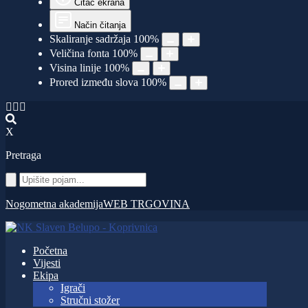
Čitač ekrana
Način čitanja
Skaliranje sadržaja
100
%
Veličina fonta
100
%
Visina linije
100
%
Prored između slova
100
%
X
Pretraga
Nogometna akademija
WEB TRGOVINA
Početna
Vijesti
Ekipa
Igrači
Stručni stožer