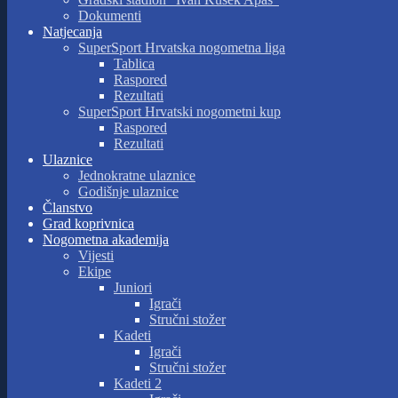
Dokumenti
Natjecanja
SuperSport Hrvatska nogometna liga
Tablica
Raspored
Rezultati
SuperSport Hrvatski nogometni kup
Raspored
Rezultati
Ulaznice
Jednokratne ulaznice
Godišnje ulaznice
Članstvo
Grad koprivnica
Nogometna akademija
Vijesti
Ekipe
Juniori
Igrači
Stručni stožer
Kadeti
Igrači
Stručni stožer
Kadeti 2