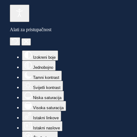
Alati za pristupačnost
Izokreni boje
Jednobojno
Tamni kontrast
Svijetli kontrast
Niska saturacija
Visoka saturacija
Istakni linkove
Istakni naslove