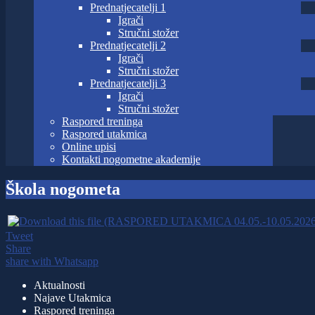
Prednatjecatelji 1
Igrači
Stručni stožer
Prednatjecatelji 2
Igrači
Stručni stožer
Prednatjecatelji 3
Igrači
Stručni stožer
Raspored treninga
Raspored utakmica
Online upisi
Kontakti nogometne akademije
Škola nogometa
Tweet
Share
share with Whatsapp
Aktualnosti
Najave Utakmica
Raspored treninga