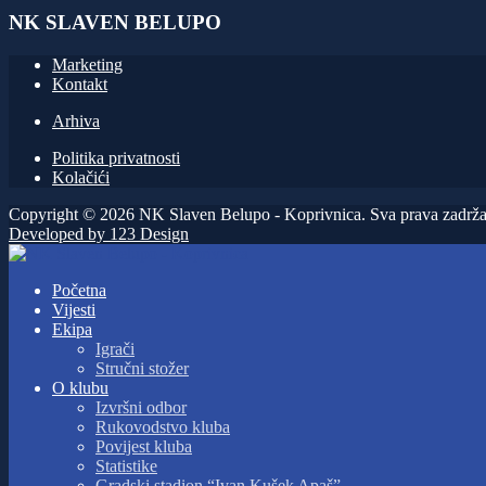
NK SLAVEN BELUPO
Marketing
Kontakt
Arhiva
Politika privatnosti
Kolačići
Copyright © 2026 NK Slaven Belupo - Koprivnica. Sva prava zadrža
Developed by 123 Design
Početna
Vijesti
Ekipa
Igrači
Stručni stožer
O klubu
Izvršni odbor
Rukovodstvo kluba
Povijest kluba
Statistike
Gradski stadion “Ivan Kušek Apaš”