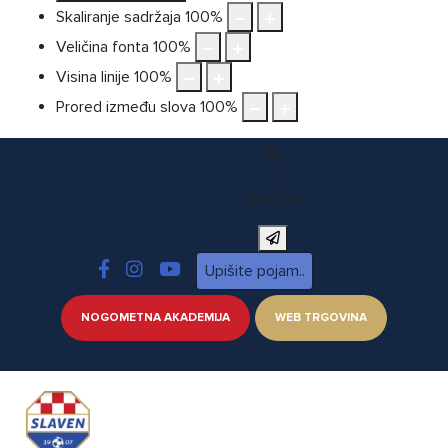
Skaliranje sadržaja
100
%
Veličina fonta
100
%
Visina linije
100
%
Prored između slova
100
%
X
Pretraga
NOGOMETNA AKADEMIJA
WEB TRGOVINA