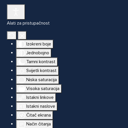
Alati za pristupačnost
Izokreni boje
Jednobojno
Tamni kontrast
Svijetli kontrast
Niska saturacija
Visoka saturacija
Istakni linkove
Istakni naslove
Čitač ekrana
Način čitanja