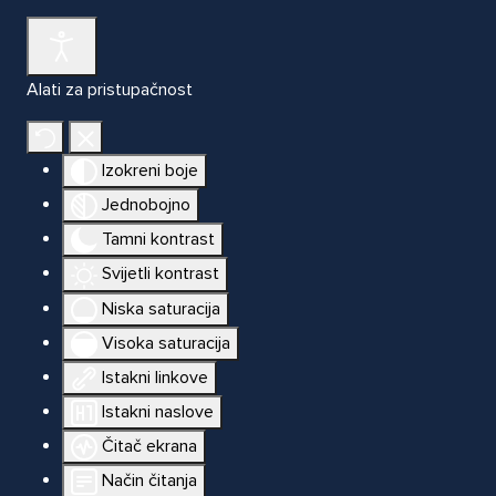
Alati za pristupačnost
Izokreni boje
Jednobojno
Tamni kontrast
Svijetli kontrast
Niska saturacija
Visoka saturacija
Istakni linkove
Istakni naslove
Čitač ekrana
Način čitanja