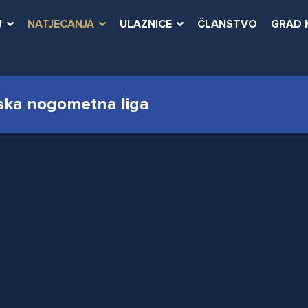
U
NATJECANJA
ULAZNICE
ČLANSTVO
GRAD 
ska nogometna liga