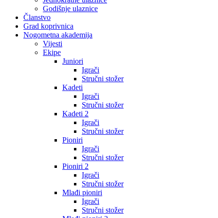
Godišnje ulaznice
Članstvo
Grad koprivnica
Nogometna akademija
Vijesti
Ekipe
Juniori
Igrači
Stručni stožer
Kadeti
Igrači
Stručni stožer
Kadeti 2
Igrači
Stručni stožer
Pioniri
Igrači
Stručni stožer
Pioniri 2
Igrači
Stručni stožer
Mlađi pioniri
Igrači
Stručni stožer