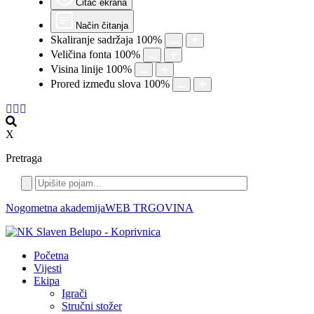
Čitač ekrana
Način čitanja
Skaliranje sadržaja
100
%
Veličina fonta
100
%
Visina linije
100
%
Prored između slova
100
%
X
Pretraga
Nogometna akademija
WEB TRGOVINA
Početna
Vijesti
Ekipa
Igrači
Stručni stožer