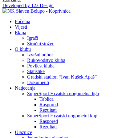
Developed by 123 Design
Početna
Vijesti
Ekipa
Igrači
Stručni stožer
O klubu
Izvršni odbor
Rukovodstvo kluba
Povijest kluba
Statistike
Gradski stadion “Ivan Kušek Apaš”
Dokumenti
Natjecanja
SuperSport Hrvatska nogometna liga
Tablica
Raspored
Rezultati
SuperSport Hrvatski nogometni kup
Raspored
Rezultati
Ulaznice
Jednokratne ulaznice