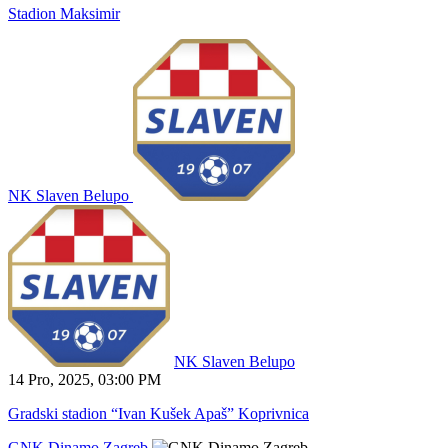
Stadion Maksimir
NK Slaven Belupo
NK Slaven Belupo
14 Pro, 2025
,
03:00 PM
Gradski stadion “Ivan Kušek Apaš” Koprivnica
GNK Dinamo Zagreb