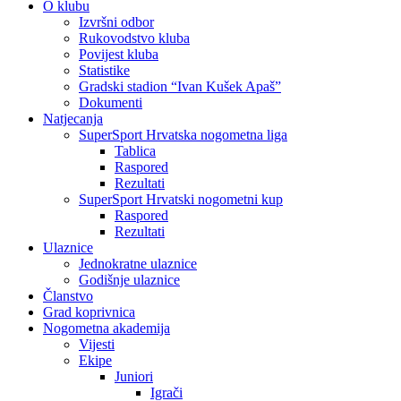
O klubu
Izvršni odbor
Rukovodstvo kluba
Povijest kluba
Statistike
Gradski stadion “Ivan Kušek Apaš”
Dokumenti
Natjecanja
SuperSport Hrvatska nogometna liga
Tablica
Raspored
Rezultati
SuperSport Hrvatski nogometni kup
Raspored
Rezultati
Ulaznice
Jednokratne ulaznice
Godišnje ulaznice
Članstvo
Grad koprivnica
Nogometna akademija
Vijesti
Ekipe
Juniori
Igrači