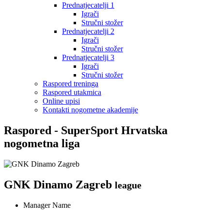
Prednatjecatelji 1
Igrači
Stručni stožer
Prednatjecatelji 2
Igrači
Stručni stožer
Prednatjecatelji 3
Igrači
Stručni stožer
Raspored treninga
Raspored utakmica
Online upisi
Kontakti nogometne akademije
Raspored - SuperSport Hrvatska
nogometna liga
GNK Dinamo Zagreb
league
Manager Name