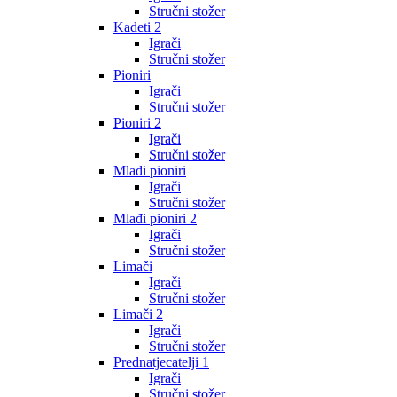
Stručni stožer
Kadeti 2
Igrači
Stručni stožer
Pioniri
Igrači
Stručni stožer
Pioniri 2
Igrači
Stručni stožer
Mlađi pioniri
Igrači
Stručni stožer
Mlađi pioniri 2
Igrači
Stručni stožer
Limači
Igrači
Stručni stožer
Limači 2
Igrači
Stručni stožer
Prednatjecatelji 1
Igrači
Stručni stožer