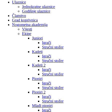
Ulaznice
Jednokratne ulaznice
Godišnje ulaznice
Članstvo
Grad koprivnica
Nogometna akademija
Vijesti
Ekipe
Juniori
Igrači
Stručni stožer
Kadeti
Igrači
Stručni stožer
Kadeti 2
Igrači
Stručni stožer
Pioniri
Igrači
Stručni stožer
Pioniri 2
Igrači
Stručni stožer
Mlađi pioniri
Igrači