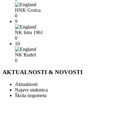
HNK Gorica
0
9
NK Istra 1961
0
10
NK Rudeš
0
AKTUALNOSTI & NOVOSTI
Aktualnosti
Najave utakmica
Škola nogometa