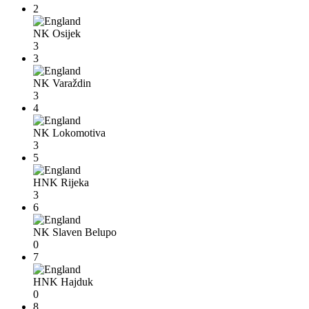
2
NK Osijek
3
3
NK Varaždin
3
4
NK Lokomotiva
3
5
HNK Rijeka
3
6
NK Slaven Belupo
0
7
HNK Hajduk
0
8