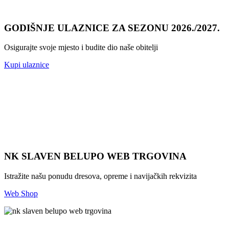
GODIŠNJE ULAZNICE ZA SEZONU 2026./2027.
Osigurajte svoje mjesto i budite dio naše obitelji
Kupi ulaznice
NK SLAVEN BELUPO WEB TRGOVINA
Istražite našu ponudu dresova, opreme i navijačkih rekvizita
Web Shop