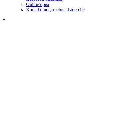
Online upisi
Kontakti nogometne akademije