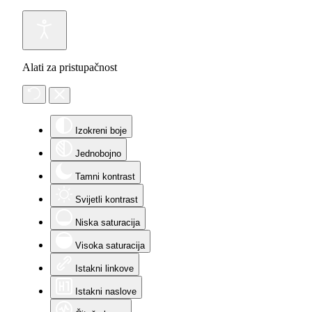
Alati za pristupačnost
Izokreni boje
Jednobojno
Tamni kontrast
Svijetli kontrast
Niska saturacija
Visoka saturacija
Istakni linkove
Istakni naslove