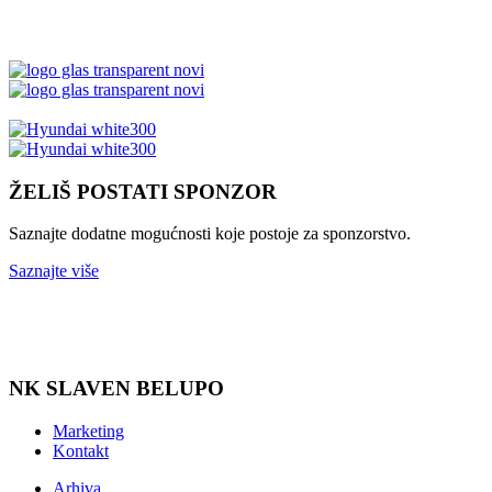
ŽELIŠ POSTATI SPONZOR
Saznajte dodatne mogućnosti koje postoje za sponzorstvo.
Saznajte više
NK SLAVEN BELUPO
Marketing
Kontakt
Arhiva