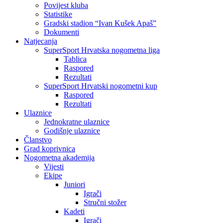
Povijest kluba
Statistike
Gradski stadion “Ivan Kušek Apaš”
Dokumenti
Natjecanja
SuperSport Hrvatska nogometna liga
Tablica
Raspored
Rezultati
SuperSport Hrvatski nogometni kup
Raspored
Rezultati
Ulaznice
Jednokratne ulaznice
Godišnje ulaznice
Članstvo
Grad koprivnica
Nogometna akademija
Vijesti
Ekipe
Juniori
Igrači
Stručni stožer
Kadeti
Igrači