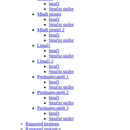
Igrači
Stručni stožer
Mlađi pioniri
Igrači
Stručni stožer
Mlađi pioniri 2
Igrači
Stručni stožer
Limači
Igrači
Stručni stožer
Limači 2
Igrači
Stručni stožer
Prednatjecatelji 1
Igrači
Stručni stožer
Prednatjecatelji 2
Igrači
Stručni stožer
Prednatjecatelji 3
Igrači
Stručni stožer
Raspored treninga
Raspored utakmica