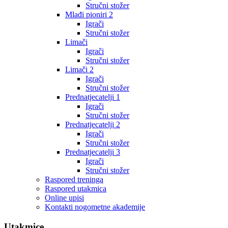
Stručni stožer
Mlađi pioniri 2
Igrači
Stručni stožer
Limači
Igrači
Stručni stožer
Limači 2
Igrači
Stručni stožer
Prednatjecatelji 1
Igrači
Stručni stožer
Prednatjecatelji 2
Igrači
Stručni stožer
Prednatjecatelji 3
Igrači
Stručni stožer
Raspored treninga
Raspored utakmica
Online upisi
Kontakti nogometne akademije
Utakmice