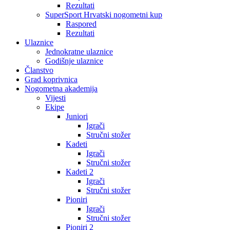
Rezultati
SuperSport Hrvatski nogometni kup
Raspored
Rezultati
Ulaznice
Jednokratne ulaznice
Godišnje ulaznice
Članstvo
Grad koprivnica
Nogometna akademija
Vijesti
Ekipe
Juniori
Igrači
Stručni stožer
Kadeti
Igrači
Stručni stožer
Kadeti 2
Igrači
Stručni stožer
Pioniri
Igrači
Stručni stožer
Pioniri 2