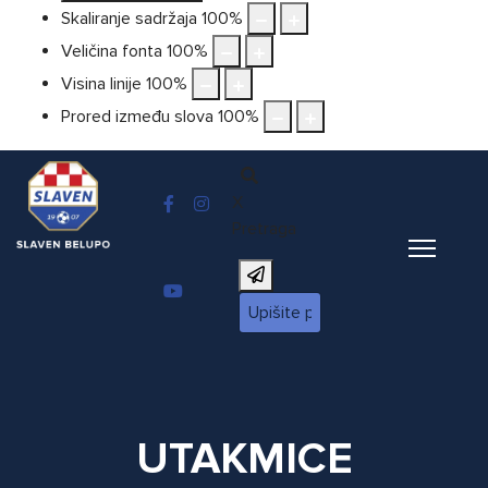
Skaliranje sadržaja
100
%
Veličina fonta
100
%
Visina linije
100
%
Prored između slova
100
%
X
Pretraga
UTAKMICE