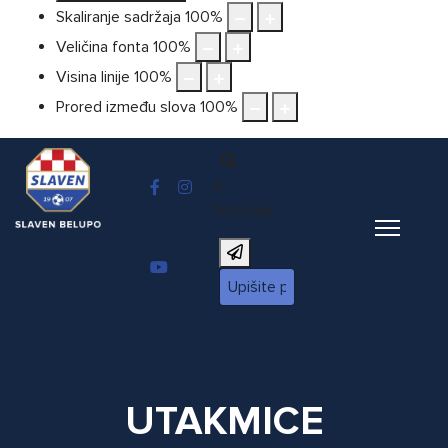
Skaliranje sadržaja
100
%
Veličina fonta
100
%
Visina linije
100
%
Prored između slova
100
%
X
Pretraga
UTAKMICE