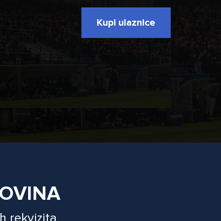
Kupi ulaznice
GOVINA
h rekvizita