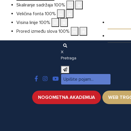
Skaliranje sadržaja
100
%
Veličina fonta
100
%
Galeri
Visina linije
100
%
Prored između slova
100
%
Video
X
Pretraga
NOGOMETNA AKADEMIJA
WEB TRG