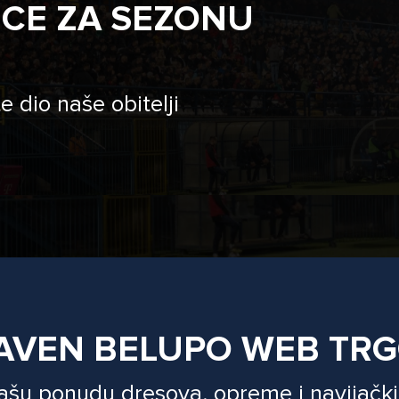
ICE ZA SEZONU
e dio naše obitelji
AVEN BELUPO WEB TR
našu ponudu dresova, opreme i navijački