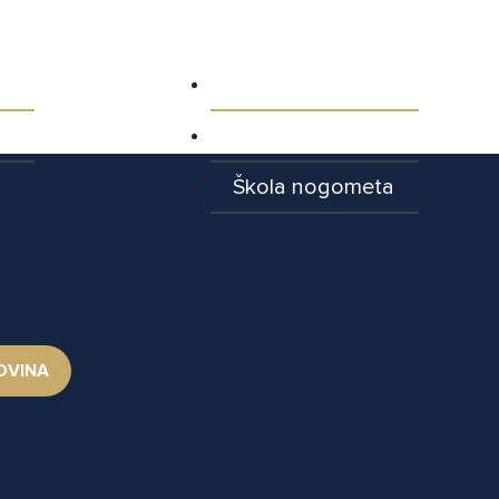
ja
Aktualnosti
Najave utakmica
Škola nogometa
OVINA