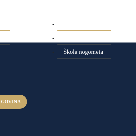
ja
Aktualnosti
Najave utakmica
Škola nogometa
RGOVINA