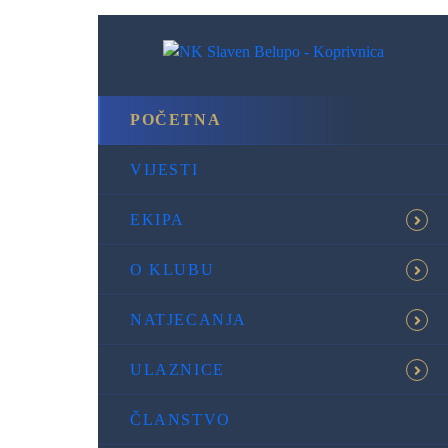
POČETNA
VIJESTI
EKIPA
O KLUBU
NATJECANJA
ULAZNICE
ČLANSTVO