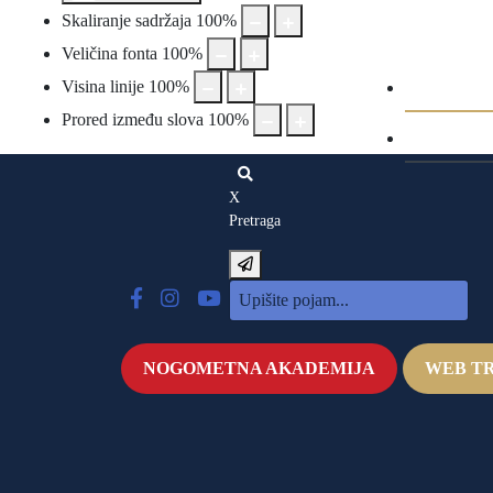
Skaliranje sadržaja
100
%
Veličina fonta
100
%
Galeri
Visina linije
100
%
Prored između slova
100
%
Video
X
Pretraga
NOGOMETNA AKADEMIJA
WEB T