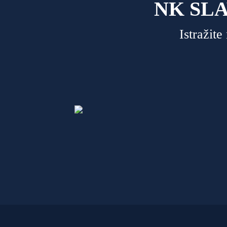
NK SL
Istražit