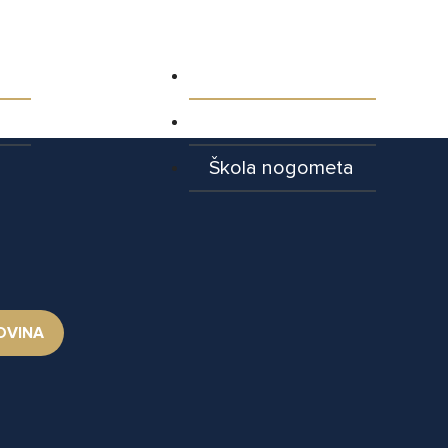
ja
Aktualnosti
Najave utakmica
Škola nogometa
OVINA