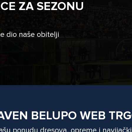
ICE ZA SEZONU
e dio naše obitelji
AVEN BELUPO WEB TR
našu ponudu dresova, opreme i navijački