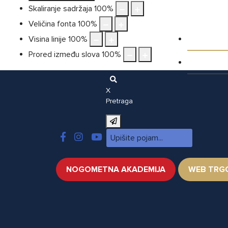
Skaliranje sadržaja
100
%
Veličina fonta
100
%
Galeri
Visina linije
100
%
Prored između slova
100
%
Video
X
Pretraga
NOGOMETNA AKADEMIJA
WEB TRG