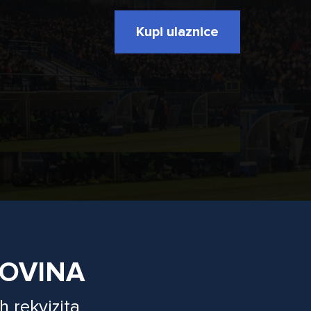
Kupi ulaznice
GOVINA
h rekvizita