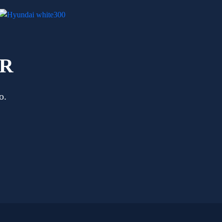
OR
o.