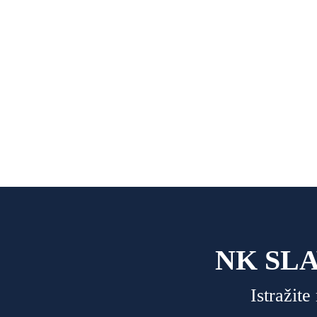
2026./2027.
Osigurajte svoje mjesto i budite d
NK SL
Istražit