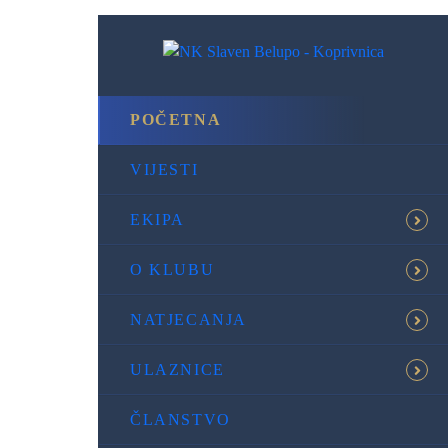
POČETNA
VIJESTI
EKIPA
O KLUBU
NATJECANJA
ULAZNICE
ČLANSTVO