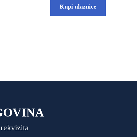
Kupi ulaznice
GOVINA
rekvizita