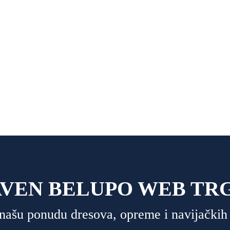
io naše obitelji
AVEN BELUPO WEB TR
e našu ponudu dresova, opreme i navijačkih 