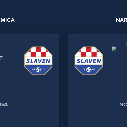
KMICA
NAR
.