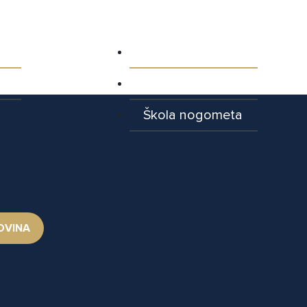
ja
Aktualnosti
Najave utakmica
Škola nogometa
OVINA