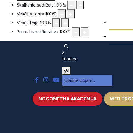
Skaliranje sadržaja
100
%
Veličina fonta
100
%
Galeri
Visina linije
100
%
Prored između slova
100
%
Video
X
Pretraga
NOGOMETNA AKADEMIJA
WEB TRG