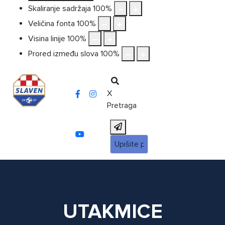
Skaliranje sadržaja
100
%
Veličina fonta
100
%
Visina linije
100
%
Prored između slova
100
%
X
Pretraga
UTAKMICE