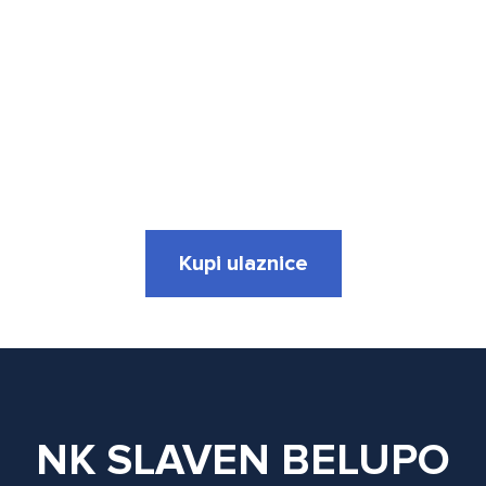
GODIŠNJE ULAZNICE
ZA SEZONU
2026./2027.
Osigurajte svoje mjesto i budite dio
naše obitelji
Kupi ulaznice
NK SLAVEN BELUPO